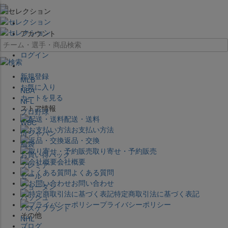
×
アカウント
ログイン
新規登録
MLB
お気に入り
NBA
カートを見る
NFL
ストア情報
プロ野球
配送・送料
WBC
お支払い方法
侍ジャパン
返品・交換
福袋
取り寄せ・予約販売
お買い得パック
会社概要
プレミア
よくある質問
セール
お問い合わせ
ジョーダン
特定商取引法に基づく表記
バッシュ
プライバシーポリシー
バスケブランド
その他
NHL
ブログ