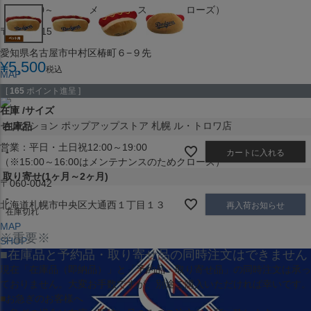
（※15:00～16:00はメンテナンスのためクローズ）
〒453-0015
愛知県名古屋市中村区椿町６−９先
¥
5,500
税込
MAP
SHOP
[
165
ポイント進呈 ]
在庫
サイズ
セレクション ポップアップストア 札幌 ル・トロワ店
在庫品
営業：平日・土日祝12:00～19:00
-
カートに入れる
（※15:00～16:00はメンテナンスのためクローズ）
取り寄せ(1ヶ月～2ヶ月)
〒060-0042
-
北海道札幌市中央区大通西１丁目１３
再入荷お知らせ
在庫切れ
MAP
※重要※
SHOP
■在庫品と予約品・取り寄せ品の同時注文はできません
現在
「在庫品（即納品）」
と
「予約品・取り寄せ品」
の同時注文は承っ
ておりません。大変お手数ですが、別途ご購入いただければ幸いです。
■お急ぎのお客様へ