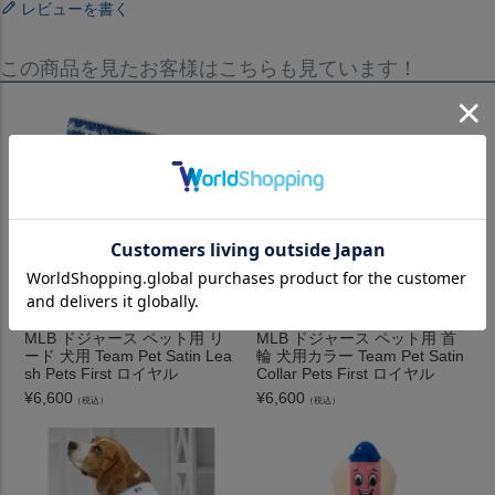
レビューを書く
この商品を見たお客様はこちらも見ています！
MLB ドジャース ペット用 リ
MLB ドジャース ペット用 首
ード 犬用 Team Pet Satin Lea
輪 犬用カラー Team Pet Satin
sh Pets First ロイヤル
Collar Pets First ロイヤル
¥
6,600
¥
6,600
（税込）
（税込）