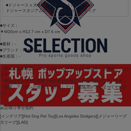
■ドジャース x 大谷翔平選手 ペット用おもちゃ
ドジャースタジアムの名物でもあるホットドッグ
■サイズ：
▼W20cm x H12.7 cm x D7.6 cm
■素材：-
■ブランド：Pets First
■生産国：-
・商品は生産時期によってデザインやサイズに差が生じる場合がござい
ます。
・商品はモニターの影響で色の変化が感じられる場合がございます。
・洗濯・アイロンの使用につきましては、品質マークに従ってくださ
い。
[インテリア][Hot Dog Pet Toy][Los Angeles Dodgers][メジャーリーグ
大リーグ][LAD]