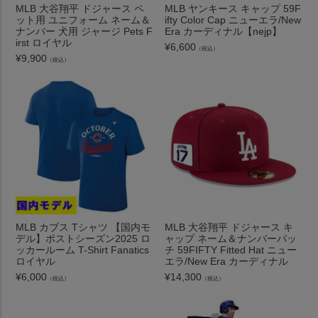
MLB 大谷翔平 ドジャース ペ
MLB ヤンキース キャップ 59F
ット用 ユニフォーム ネーム＆
ifty Color Cap ニューエラ/New
ナンバー 犬用 ジャージ Pets F
Era カーディナル【nejp】
irst ロイヤル
¥
6,600
（税込）
¥
9,900
（税込）
MLB カブス Tシャツ 【国内モ
MLB 大谷翔平 ドジャース キ
デル】ポストシーズン2025 ロ
ャップ ネーム＆ナンバーパッ
ッカールーム T-Shirt Fanatics
チ 59FIFTY Fitted Hat ニュー
ロイヤル
エラ/New Era カーディナル
¥
6,000
¥
14,300
（税込）
（税込）