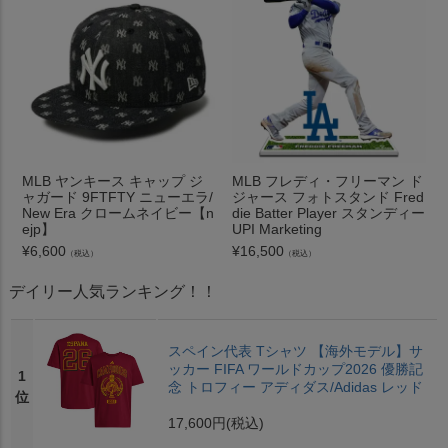
MLB ヤンキース キャップ ジ
MLB フレディ・フリーマン ド
ャガード 9FTFTY ニューエラ/
ジャース フォトスタンド Fred
New Era クロームネイビー【n
die Batter Player スタンディー
ejp】
UPI Marketing
¥
6,600
¥
16,500
（税込）
（税込）
デイリー人気ランキング！！
スペイン代表 Tシャツ 【海外モデル】サ
ッカー FIFA ワールドカップ2026 優勝記
1
念 トロフィー アディダス/Adidas レッド
位
17,600円
(税込)