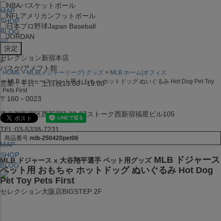
NBA
バスケットボール
MAP
NFL
アメリカンフットボール
SHOP
日本プロ野球
Japan Baseball
BLOG
JORDAN
セレクション新宿本店
x
バスケ/アメフト館
HOME
MLB(メジャーリーグ) グッズ
MLB ホーム|オフィス
MLB ドジャース ペット用 おもちゃ ホットドッグ ぬいぐるみ Hot Dog Pet Toy
営業：平日・土日祝13:00～19:00
Pets First
〒160－0023
東京都新宿区西新宿7-22-37ストーク西新宿福星ビル105
TEL:03-5338-7231
商品番号
mlb-250420pet06
MAP
SHOP
MLB ドジャース
MLB ドジャース x 大谷翔平選手 ペット用グッズ
BLOG
ペット用 おもちゃ ホットドッグ ぬいぐるみ Hot Dog
Pet Toy Pets First
セレクション大阪店BIGSTEP 2F
営業：平日・土日祝12:00～19:00