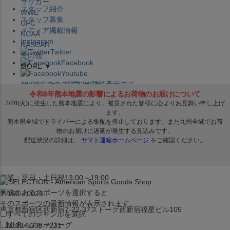
サッカー
スタッフ紹介
WWE
スタッフ募集
UFC
メディア掲載情報
NCAA
Instagram
NASCAR
Twitter
その他
Facebook
MORE ▼
Youtube
セレクション公式LINE@
12:00
までのご注文は
発送予定です。
在庫品は
1-3営業日内で発送
!! ※お取寄せ商品は対象外
×
セレクション新宿本店
ベースボール館
営業：平日・土日祝13:00～19:00
興味のあるスポーツを選択すると
〒160－0023
そのスポーツの最新情報が表示されます。
東京都新宿区西新宿7-22-37ストーク西新宿福星ビル105
すべてのジャンルを選択
MLB
メジャーリーグ
TEL:03-5338-7231