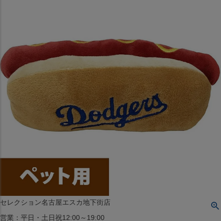
〒542-008
大阪府大阪市中央区西心斎橋1丁目6番14号
TEL:06-4708-3300
MAP
SHOP
BLOG
JR水道橋駅西口店
営業：土・日・祝日のみ 12:00-18:00
〒101-0061
東京都千代田区神田三崎町２丁目２２−１ 1F
MAP
SHOP
セレクション名古屋エスカ地下街店
営業：平日・土日祝12:00～19:00