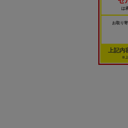
セ
は
お取り
上記内
※