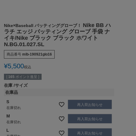
Nike BB ハ
Nike×Baseball バッティンググローブ！
ラチ エッジ バッティング グローブ 手袋 ナ
イキ/Nike ブラック ブラック ホワイト
N.BG.01.027.SL
商品番号
mlb-190921glo16
¥
5,500
税込
[
165
ポイント進呈 ]
在庫
サイズ
在庫品
S
再入荷お知らせ
在庫切れ
M
再入荷お知らせ
在庫切れ
L
再入荷お知らせ