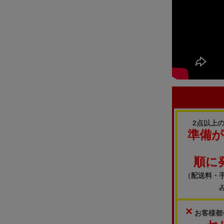
2点以上
準備
順に
（配送料・
×
お客様都