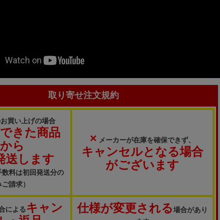
取り寄せ注文規約
のお買い上げの場合
ができた商品
×
メーカーが在庫を確保できず、
から
キャンセルとなる場合
発送します
がございます
手数料は初回発送分の
みご請求）
キャン
仕様が変更される
合による
場合があり