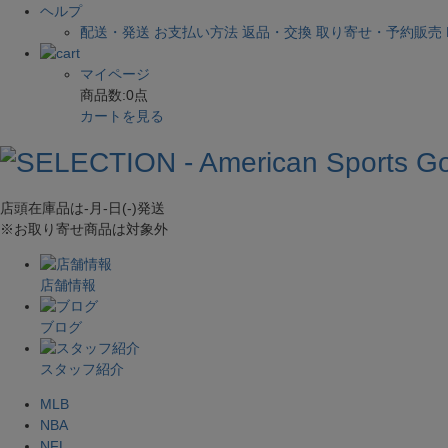
ヘルプ
配送・発送
お支払い方法
返品・交換
取り寄せ・予約販売
マイページ
商品数:
0
点
カートを見る
店頭在庫品は
-月-日(-)
発送
※お取り寄せ商品は対象外
店舗情報
ブログ
スタッフ紹介
MLB
NBA
NFL