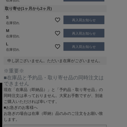
在庫切れ
取り寄せ(1ヶ月から2ヶ月)
S
再入荷お知らせ
在庫切れ
M
再入荷お知らせ
在庫切れ
L
再入荷お知らせ
在庫切れ
申し訳ございません。ただいま在庫がございません。
※重要※
■在庫品と予約品・取り寄せ品の同時注文は
できません
現在
「在庫品（即納品）」
と
「予約品・取り寄せ品」
の
同時注文は承っておりません。大変お手数ですが、別途
ご購入いただければ幸いです。
■お急ぎのお客様へ
お急ぎの場合は
在庫（即納）品
のみのご注文をお願い致
します。