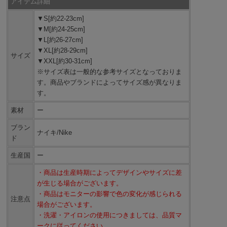
アイテム詳細
▼S[約22-23cm]
▼M[約24-25cm]
▼L[約26-27cm]
▼XL[約28-29cm]
サイズ
▼XXL[約30-31cm]
※サイズ表は一般的な参考サイズとなっておりま
す。商品やブランドによってサイズ感が異なりま
す。
素材
ー
ブラン
ナイキ/Nike
ド
生産国
ー
・商品は生産時期によってデザインやサイズに差
が生じる場合がございます。
・商品はモニターの影響で色の変化が感じられる
注意点
場合がございます。
・洗濯・アイロンの使用につきましては、品質マ
ークに従ってください。