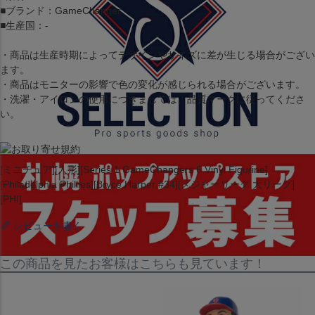
■ブランド：GameChanger
■生産国：-
・商品は生産時期によってデザインやサイズに差が生じる場合がござい
ます。
・商品はモニターの影響で色の変化が感じられる場合がございます。
・洗濯・アイロンの使用につきましては、品質マークに従ってくださ
い。
[ミニチュア][人形][Series 1 GameChangers 6 Vinyl Figurine]
[Philadelphia Phillies][Bryce Harper #34][メジャーリーグ 大リーグ]
[PHI]
レビューを書く
この商品を見たお客様はこちらも見ています！