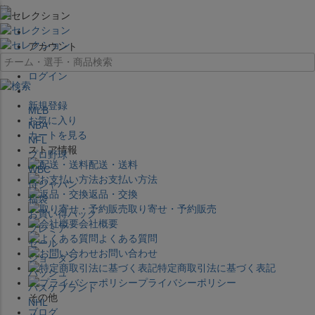
×
アカウント
ログイン
新規登録
MLB
お気に入り
NBA
カートを見る
NFL
ストア情報
プロ野球
配送・送料
WBC
お支払い方法
侍ジャパン
返品・交換
福袋
取り寄せ・予約販売
お買い得パック
会社概要
プレミア
よくある質問
セール
お問い合わせ
ジョーダン
特定商取引法に基づく表記
バッシュ
プライバシーポリシー
バスケブランド
その他
NHL
ブログ