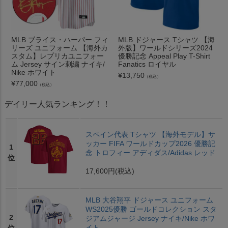
MLB ブライス・ハーパー フィ
MLB ドジャース Tシャツ 【海
リーズ ユニフォーム 【海外カ
外版】ワールドシリーズ2024
スタム】レプリカユニフォー
優勝記念 Appeal Play T-Shirt
ム Jersey サイン刺繍 ナイキ/
Fanatics ロイヤル
Nike ホワイト
¥
13,750
（税込）
¥
77,000
（税込）
デイリー人気ランキング！！
スペイン代表 Tシャツ 【海外モデル】サ
ッカー FIFA ワールドカップ2026 優勝記
1
念 トロフィー アディダス/Adidas レッド
位
17,600円
(税込)
MLB 大谷翔平 ドジャース ユニフォーム
WS2025優勝 ゴールドコレクション スタ
2
ジアムジャージ Jersey ナイキ/Nike ホワ
イト