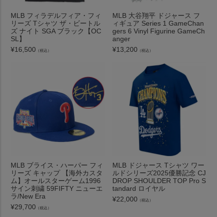
MLB フィラデルフィア・フィ
MLB 大谷翔平 ドジャース フ
リーズ Tシャツ ザ・ビートル
ィギュア Series 1 GameChan
ズ ナイト SGA ブラック【OC
gers 6 Vinyl Figurine GameCh
SL】
anger
¥
16,500
¥
13,200
（税込）
（税込）
MLB ブライス・ハーパー フィ
MLB ドジャース Tシャツ ワー
リーズ キャップ 【海外カスタ
ルドシリーズ2025優勝記念 CJ
ム】オールスターゲーム1996
DROP SHOULDER TOP Pro S
サイン刺繍 59FIFTY ニューエ
tandard ロイヤル
ラ/New Era
¥
22,000
（税込）
¥
29,700
（税込）