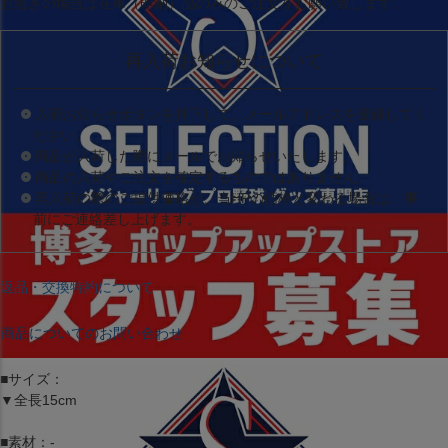
お急ぎの場合は
在庫（即納）品
のみのご注文をお願い致します。
再入荷お知らせについて
入荷お知らせボタンを押下して、メールアドレスを登録してく
ださい。
商品が入荷した際にメールでお知らせいたします。
商品の入荷やご注文を確定するものではありません。
再入荷の際のご提供価格が、当HPの価格と変わる場合は、事
前にご連絡差し上げます。
返品・交換特約について
商品についてのお問い合わせ
■サイズ：
▼全長15cm
■素材：-