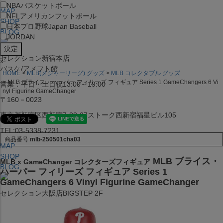
NBA
バスケットボール
MAP
NFL
アメリカンフットボール
SHOP
日本プロ野球
Japan Baseball
BLOG
JORDAN
セレクション新宿本店
x
バスケ/アメフト館
HOME
MLB(メジャーリーグ) グッズ
MLB コレクタブル グッズ
MLB ブライス・ハーパー フィリーズ フィギュア Series 1 GameChangers 6 Vi
営業：平日・土日祝13:00～19:00
nyl Figurine GameChanger
〒160－0023
東京都新宿区西新宿7-22-37ストーク西新宿福星ビル105
TEL:03-5338-7231
商品番号
mlb-250501cha03
MAP
SHOP
MLB ブライス・
MLB x GameChanger コレクターズフィギュア
BLOG
ハーパー フィリーズ フィギュア Series 1
GameChangers 6 Vinyl Figurine GameChanger
セレクション大阪店BIGSTEP 2F
営業：平日・土日祝12:00～19:00