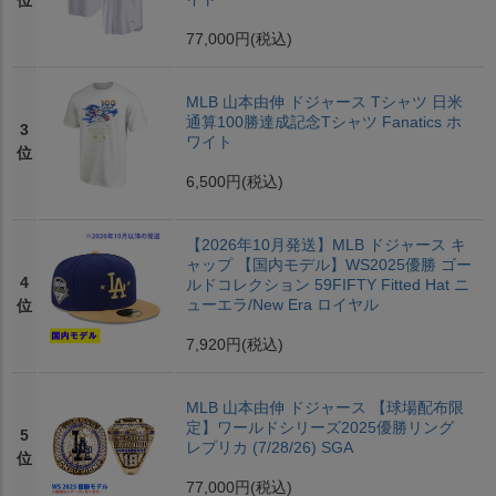
位
77,000円
(税込)
MLB 山本由伸 ドジャース Tシャツ 日米
通算100勝達成記念Tシャツ Fanatics ホ
3
ワイト
位
6,500円
(税込)
【2026年10月発送】MLB ドジャース キ
ャップ 【国内モデル】WS2025優勝 ゴー
4
ルドコレクション 59FIFTY Fitted Hat ニ
ューエラ/New Era ロイヤル
位
7,920円
(税込)
MLB 山本由伸 ドジャース 【球場配布限
定】ワールドシリーズ2025優勝リング
5
レプリカ (7/28/26) SGA
位
77,000円
(税込)