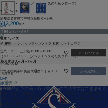
（※15:00～16:00はメンテナンスのためクローズ）
〒453-0015
愛知県名古屋市中村区椿町６−９先
¥
13,200
税込
MAP
SHOP
[
396
ポイント進呈 ]
在庫
サイズ
セレクション ポップアップストア 札幌 ル・トロワ店
在庫品
営業：平日・土日祝12:00～19:00
-
カートに入れる
（※15:00～16:00はメンテナンスのためクローズ）
取り寄せ(1ヶ月～2ヶ月)
〒060-0042
-
北海道札幌市中央区大通西１丁目１３
再入荷お知らせ
在庫切れ
MAP
※重要※
SHOP
■在庫品と予約品・取り寄せ品の同時注文はできません
現在
「在庫品（即納品）」
と
「予約品・取り寄せ品」
の同時注文は承っ
ておりません。大変お手数ですが、別途ご購入いただければ幸いです。
■お急ぎのお客様へ