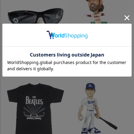
MLB 3 Dot Wrap Sunglasses
MLB ブライス・ハーパー フィ
サングラス Siskiyou 草野球特
リーズ ボブルヘッド 【1000
集 熱中症対策
個限定】Stadium Exclusive Mi
ni Bobblehead FOCO
¥
6,600
（税込）
¥
19,800
（税込）