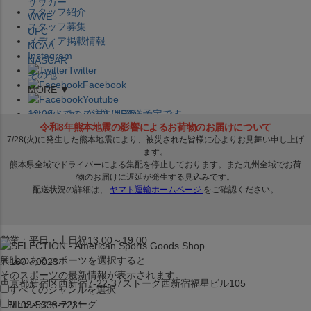
サッカー
スタッフ紹介
WWE
スタッフ募集
UFC
メディア掲載情報
NCAA
Instagram
NASCAR
Twitter
その他
Facebook
MORE ▼
Youtube
セレクション公式LINE@
12:00
までのご注文は
発送予定です。
在庫品は
1-3営業日内で発送
!! ※お取寄せ商品は対象外
×
セレクション新宿本店
ベースボール館
営業：平日・土日祝13:00～19:00
興味のあるスポーツを選択すると
〒160－0023
そのスポーツの最新情報が表示されます。
東京都新宿区西新宿7-22-37ストーク西新宿福星ビル105
すべてのジャンルを選択
MLB
メジャーリーグ
TEL:03-5338-7231