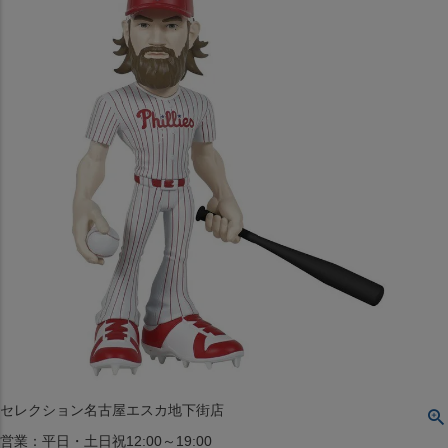
〒542-008
大阪府大阪市中央区西心斎橋1丁目6番14号
TEL:06-4708-3300
MAP
SHOP
BLOG
JR水道橋駅西口店
営業：土・日・祝日のみ 12:00-18:00
〒101-0061
東京都千代田区神田三崎町２丁目２２−１ 1F
MAP
SHOP
セレクション名古屋エスカ地下街店
営業：平日・土日祝12:00～19:00