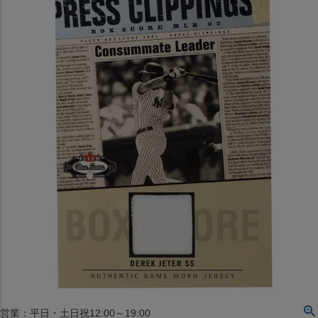
〒542-008
大阪府大阪市中央区西心斎橋1丁目6番14号
TEL:06-4708-3300
MAP
SHOP
BLOG
JR水道橋駅西口店
営業：土・日・祝日のみ 12:00-18:00
〒101-0061
東京都千代田区神田三崎町２丁目２２−１ 1F
MAP
SHOP
セレクション名古屋エスカ地下街店
営業：平日・土日祝12:00～19:00