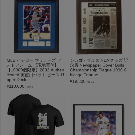
MLB イチロー マリナーズ フ
シカゴ・ブルズ NBA グッズ 記
ォトフレーム 【現地買付】
念盾 Newspaper Cover Bulls
【10000個限定】2002 Authen
Championship Plaque 1996 C
ticated 実使用バット ピース U
hicago Tribune
pper Deck
¥
19,800
（税込）
¥
110,000
（税込）