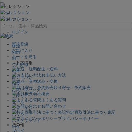
×
アカウント
ログイン
新規登録
MLB
お気に入り
NBA
カートを見る
NFL
ストア情報
プロ野球
配送・送料
WBC
お支払い方法
侍ジャパン
返品・交換
福袋
取り寄せ・予約販売
お買い得パック
会社概要
プレミア
よくある質問
セール
お問い合わせ
ジョーダン
特定商取引法に基づく表記
バッシュ
プライバシーポリシー
バスケブランド
その他
NHL
ブログ