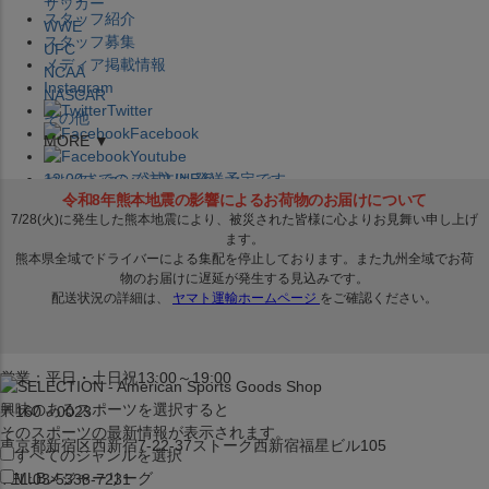
サッカー
スタッフ紹介
WWE
スタッフ募集
UFC
メディア掲載情報
NCAA
Instagram
NASCAR
Twitter
その他
Facebook
MORE ▼
Youtube
セレクション公式LINE@
12:00
までのご注文は
発送予定です。
在庫品は
1-3営業日内で発送
!! ※お取寄せ商品は対象外
×
セレクション新宿本店
ベースボール館
営業：平日・土日祝13:00～19:00
興味のあるスポーツを選択すると
〒160－0023
そのスポーツの最新情報が表示されます。
東京都新宿区西新宿7-22-37ストーク西新宿福星ビル105
すべてのジャンルを選択
MLB
メジャーリーグ
TEL:03-5338-7231