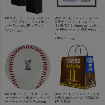
MLB ダルビッシュ有 パドレス
MLB ダルビッシュ有 パドレス
Tシャツ グラフィック＆ナン
直筆サイン フォトフレーム
バー Fanatics JP ブラック
【現地買付】Autographed Ho
me Photo Frame MLB Authent
¥
7,700
（税込）
ic
¥
385,000
（税込）
MLB ボール 公式球 オールス
MLB ダルビッシュ有 プレイヤ
ターゲーム2025 ホームランダ
ー福袋 2026シーズン開幕記念
ービー ケース付き Rawlings
3万円 福袋