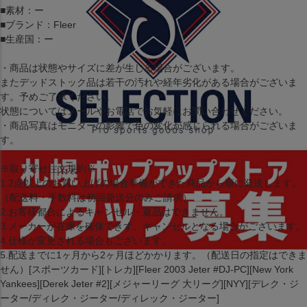
■素材：ー
■ブランド：Fleer
■生産国：ー
・商品は状態やサイズに差が生じる場合がございます。
またデッドストック品は若干の汚れや経年劣化がある場合がございま
す。予めご了承ください。
状態についてはメールやお電話でお気軽にお問い合わせください。
・商品写真はモニターの影響で色の変化が感じられる場合がございま
す。
※取り寄せ注文規約※
1.2点以上のお買い上げの場合準備ができた商品から順に発送します。
（配送料・手数料は初回発送分のみご請求）
2.お客様都合によるキャンセル・返品はできません。
3.メーカーが在庫を確保できず、キャンセルとなる場合がございます。
4.仕様が変更される場合もございます。
5.配送までに1ヶ月から2ヶ月ほどかかります。（配送日の指定はできま
せん）[スポーツカード][トレカ][Fleer 2003 Jeter #DJ-PC][New York
Yankees][Derek Jeter #2][メジャーリーグ 大リーグ][NYY][デレク・ジ
ーター/ディレク・ジーター/ディレック・ジーター]