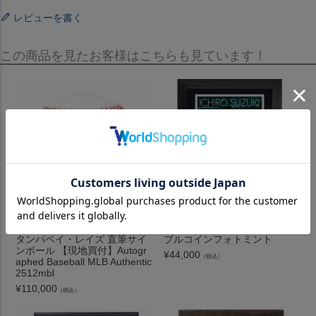
レビューを書く
この商品を見たお客様はこちらも見ています！
MLB ジュニオール・カミネロ
イチローMLB 殿堂入り記念ダ
タンパベイ・レイズ 直筆サイ
ブルコインフォトミント
ンボール 【現地買付】Autogr
¥
44,000
（税込）
aphed Baseball MLB Authentic
2512mbl
¥
110,000
（税込）