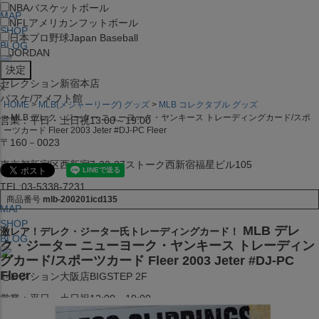
NBA
バスケットボール
MAP
NFL
アメリカンフットボール
SHOP
日本プロ野球
Japan Baseball
BLOG
JORDAN
セレクション新宿本店
x
バスケ/アメフト館
HOME
MLB(メジャーリーグ) グッズ
MLB コレクタブル グッズ
MLB デレク・ジーター ニューヨーク・ヤンキース トレーディングカード/スポ
営業：平日・土日祝13:00～19:00
ーツカード Fleer 2003 Jeter #DJ-PC Fleer
〒160－0023
東京都新宿区西新宿7-22-37ストーク西新宿福星ビル105
TEL:03-5338-7231
商品番号
mlb-200201icd135
MAP
SHOP
MLB デレ
激レア！デレク・ジーター氏トレーディングカード！
BLOG
ク・ジーター ニューヨーク・ヤンキース トレーディン
グカード/スポーツカード Fleer 2003 Jeter #DJ-PC
Fleer
セレクション大阪店BIGSTEP 2F
営業：平日・土日祝12:00～19:00