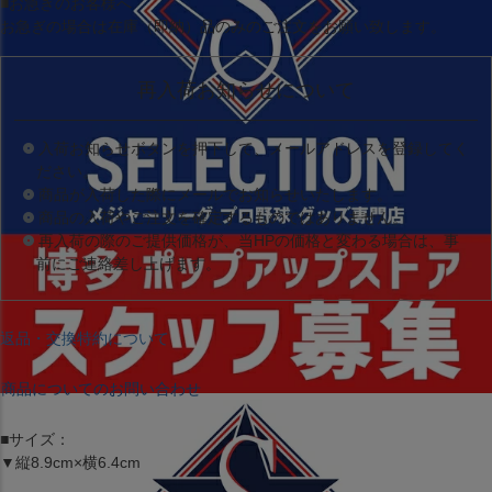
■お急ぎのお客様へ
お急ぎの場合は
在庫（即納）品
のみのご注文をお願い致します。
再入荷お知らせについて
入荷お知らせボタンを押下して、メールアドレスを登録してく
ださい。
商品が入荷した際にメールでお知らせいたします。
商品の入荷やご注文を確定するものではありません。
再入荷の際のご提供価格が、当HPの価格と変わる場合は、事
前にご連絡差し上げます。
返品・交換特約について
商品についてのお問い合わせ
■サイズ：
▼縦8.9cm×横6.4cm