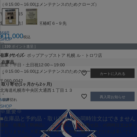
（※15:00～16:00はメンテナンスのためクローズ）
〒453-0015
愛知県名古屋市中村区椿町６−９先
MAP
¥
11,000
税込
SHOP
[
330
ポイント進呈 ]
在庫
サイズ
セレクション ポップアップストア 札幌 ル・トロワ店
在庫品
営業：平日・土日祝12:00～19:00
（※15:00～16:00はメンテナンスのためクローズ）
-
カートに入れる
〒060-0042
取り寄せ(1ヶ月から2ヶ月)
北海道札幌市中央区大通西１丁目１３
-
再入荷お知らせ
MAP
在庫切れ
SHOP
※重要※
■在庫品と予約品・取り寄せ品の同時注文はできません
現在
「在庫品（即納品）」
と
「予約品・取り寄せ品」
の同時注文は承っ
ておりません。大変お手数ですが、別途ご購入いただければ幸いです。