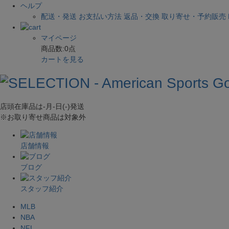
ヘルプ
配送・発送
お支払い方法
返品・交換
取り寄せ・予約販売
マイページ
商品数:
0
点
カートを見る
店頭在庫品は
-月-日(-)
発送
※お取り寄せ商品は対象外
店舗情報
ブログ
スタッフ紹介
MLB
NBA
NFL