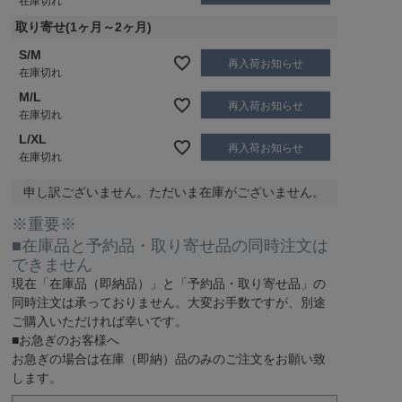
在庫切れ
取り寄せ(1ヶ月～2ヶ月)
S/M
再入荷お知らせ
在庫切れ
M/L
再入荷お知らせ
在庫切れ
L/XL
再入荷お知らせ
在庫切れ
申し訳ございません。ただいま在庫がございません。
※重要※
■在庫品と予約品・取り寄せ品の同時注文は
できません
現在
「在庫品（即納品）」
と
「予約品・取り寄せ品」
の
同時注文は承っておりません。大変お手数ですが、別途
ご購入いただければ幸いです。
■お急ぎのお客様へ
お急ぎの場合は
在庫（即納）品
のみのご注文をお願い致
します。