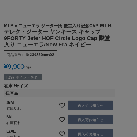
MLB
MLB x ニューエラ ジーター氏 殿堂入り記念CAP
デレク・ジーター ヤンキース キャップ
9FORTY Jeter HOF Circle Logo Cap 殿堂
入り ニューエラ/New Era ネイビー
商品番号
mlb-230820new02
¥
9,900
税込
[
297
ポイント進呈 ]
在庫
サイズ
在庫品
S/M
再入荷お知らせ
在庫切れ
M/L
再入荷お知らせ
在庫切れ
L/XL
再入荷お知らせ