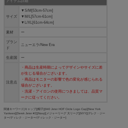
アイテム詳細
▼S/M[53cm-57cm]
サイズ
▼M/L[57cm-61cm]
▼L/XL[61cm-64cm]
素材
ー
ブラン
ニューエラ/New Era
ド
生産国
ー
・商品は生産時期によってデザインやサイズに差
が生じる場合がございます。
・商品はモニターの影響で色の変化が感じられる
注意点
場合がございます。
・洗濯・アイロンの使用につきましては、品質マ
ークに従ってください。
関連キーワード[キャップ][帽子][940 Jeter HOF Circle Logo Cap][New York
Yankees][Derek Jeter #2][Navy][メジャーリーグ 大リーグ][NYY][デレク・ジー
ター/ディレク・ジーター/ディレック・ジーター]