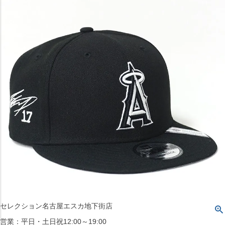
〒542-008
大阪府大阪市中央区西心斎橋1丁目6番14号
TEL:06-4708-3300
MAP
SHOP
BLOG
JR水道橋駅西口店
営業：土・日・祝日のみ 12:00-18:00
〒101-0061
東京都千代田区神田三崎町２丁目２２−１ 1F
MAP
SHOP
セレクション名古屋エスカ地下街店
営業：平日・土日祝12:00～19:00