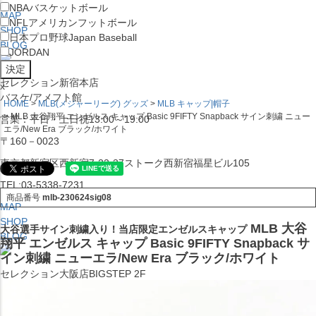
NBA
バスケットボール
MAP
NFL
アメリカンフットボール
SHOP
日本プロ野球
Japan Baseball
BLOG
JORDAN
セレクション新宿本店
x
バスケ/アメフト館
HOME
MLB(メジャーリーグ) グッズ
MLB キャップ|帽子
MLB 大谷翔平 エンゼルス キャップ Basic 9FIFTY Snapback サイン刺繍 ニュー
営業：平日・土日祝13:00～19:00
エラ/New Era ブラック/ホワイト
〒160－0023
東京都新宿区西新宿7-22-37ストーク西新宿福星ビル105
TEL:03-5338-7231
商品番号
mlb-230624sig08
MAP
SHOP
MLB 大谷
大谷選手サイン刺繍入り！当店限定エンゼルスキャップ
BLOG
翔平 エンゼルス キャップ Basic 9FIFTY Snapback サ
イン刺繍 ニューエラ/New Era ブラック/ホワイト
セレクション大阪店BIGSTEP 2F
営業：平日・土日祝12:00～19:00