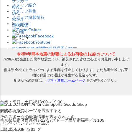
サッカー
スタッフ紹介
WWE
スタッフ募集
UFC
メディア掲載情報
NCAA
Instagram
NASCAR
Twitter
その他
Facebook
MORE ▼
Youtube
セレクション公式LINE@
12:00
までのご注文は
発送予定です。
在庫品は
1-3営業日内で発送
!! ※お取寄せ商品は対象外
×
セレクション新宿本店
ベースボール館
営業：平日・土日祝13:00～19:00
興味のあるスポーツを選択すると
〒160－0023
そのスポーツの最新情報が表示されます。
東京都新宿区西新宿7-22-37ストーク西新宿福星ビル105
すべてのジャンルを選択
MLB
メジャーリーグ
TEL:03-5338-7231