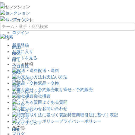
×
アカウント
ログイン
新規登録
MLB
お気に入り
NBA
カートを見る
NFL
ストア情報
プロ野球
配送・送料
WBC
お支払い方法
侍ジャパン
返品・交換
福袋
取り寄せ・予約販売
お買い得パック
会社概要
プレミア
よくある質問
セール
お問い合わせ
ジョーダン
特定商取引法に基づく表記
バッシュ
プライバシーポリシー
バスケブランド
その他
NHL
ブログ