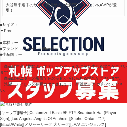
大谷翔平選手のサイン刺繍が入った限定バージョンのCAPが登
場！
■サイズ：
▼Free
■素材：ー
■ブランド：ニューエラ/New Era
■生産国：ー
・商品は生産時期によってデザインやサイズに差が生じる場合がござい
ます。
・商品はモニターの影響で色の変化が感じられる場合がございます。
・洗濯・アイロンの使用につきましては、品質マークに従ってくださ
い。
[キャップ][帽子][Customized Basic 9FIFTY Snapback Hat (Player
Sign)][Los Angeles Angels Of Anaheim][Shohei Ohtani #17]
[Black/White][メジャーリーグ 大リーグ][LAA/ エンジェルス]