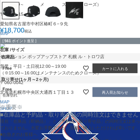
（※15:00～16:00はメンテナンスのためクローズ）
〒453-0015
愛知県名古屋市中村区椿町６−９先
¥
18,700
税込
MAP
SHOP
[
561
ポイント進呈 ]
在庫
サイズ
セレクション ポップアップストア 札幌 ル・トロワ店
在庫品
営業：平日・土日祝12:00～19:00
Free
カートに入れる
（※15:00～16:00はメンテナンスのためクローズ）
取り寄せ(1ヶ月～2ヶ月)
〒060-0042
Free
北海道札幌市中央区大通西１丁目１３
再入荷お知らせ
在庫切れ
MAP
※重要※
SHOP
■在庫品と予約品・取り寄せ品の同時注文はできません
現在
「在庫品（即納品）」
と
「予約品・取り寄せ品」
の同時注文は承っ
ておりません。大変お手数ですが、別途ご購入いただければ幸いです。
■お急ぎのお客様へ