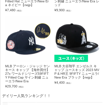
Fitted Hat ニューエラ/New Er
ン刺繍 ニューエラ/New Era レ
a ネイビー【nejp】
ッド
¥
7,480
¥
9,900
（税込）
（税込）
MLB アーロン・ジャッジ ヤン
MLB 大谷翔平 エンゼルス キ
キース キャップ 【海外買付】
ャップ ユースキッズ 2023 MV
27x ワールドシリーズ59FIFT
P & HR王 9FIFTY ニューエラ/
Y Fitted Cap サイン刺繍 ニュ
New Era ブラック【nejp】
ーエラ/New Era
¥
4,400
（税込）
¥
29,700
（税込）
デイリー人気ランキング！！