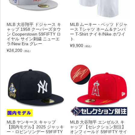
MLB 大谷翔平 ドジャース キ
MLB ムーキー・ベッツ ドジャ
ャップ 1958 クーパーズタウ
ース Tシャツ ネーム＆ナンバ
ン Cooperstown 59FIFTY ロ
ー T-Shirt ナイキ/Nike ホワイ
イヤル サイン刺繍 ニューエ
ト
ラ/New Era グレー
¥
9,900
（税込）
¥
24,200
（税込）
MLB ヤンキース キャップ
MLB 大谷翔平 エンゼルス キ
【国内モデル】2025 ジャッキ
ャップ 【セレクション別注】
ー・ロビンソンデー 59FIFTY
オンフィールド 59FIFTY サイ