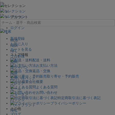
×
アカウント
ログイン
新規登録
MLB
お気に入り
NBA
カートを見る
NFL
ストア情報
プロ野球
配送・送料
WBC
お支払い方法
侍ジャパン
返品・交換
福袋
取り寄せ・予約販売
お買い得パック
会社概要
プレミア
よくある質問
セール
お問い合わせ
ジョーダン
特定商取引法に基づく表記
バッシュ
プライバシーポリシー
バスケブランド
その他
NHL
ブログ