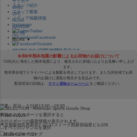
サッカー
スタッフ紹介
WWE
スタッフ募集
UFC
メディア掲載情報
NCAA
Instagram
NASCAR
Twitter
その他
Facebook
MORE ▼
Youtube
セレクション公式LINE@
12:00
までのご注文は
発送予定です。
在庫品は
1-3営業日内で発送
!! ※お取寄せ商品は対象外
×
セレクション新宿本店
ベースボール館
営業：平日・土日祝13:00～19:00
興味のあるスポーツを選択すると
〒160－0023
そのスポーツの最新情報が表示されます。
東京都新宿区西新宿7-22-37ストーク西新宿福星ビル105
すべてのジャンルを選択
MLB
メジャーリーグ
TEL:03-5338-7231