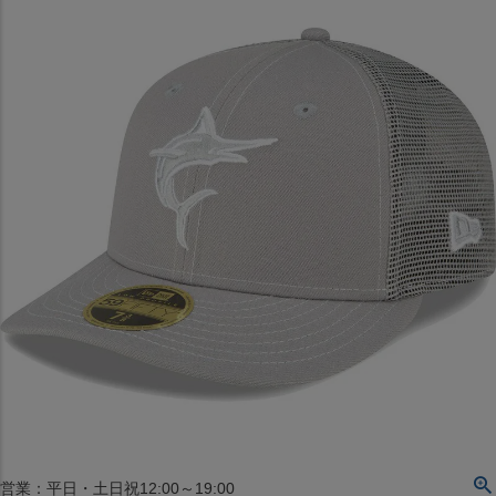
〒542-008
大阪府大阪市中央区西心斎橋1丁目6番14号
TEL:06-4708-3300
MAP
SHOP
BLOG
JR水道橋駅西口店
営業：土・日・祝日のみ 12:00-18:00
〒101-0061
東京都千代田区神田三崎町２丁目２２−１ 1F
MAP
SHOP
セレクション名古屋エスカ地下街店
営業：平日・土日祝12:00～19:00