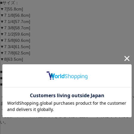
■サイズ：
▼7[55.8cm]
▼7.1/8[56.8cm]
▼7.1/4[57.7cm]
▼7.3/8[58.7cm]
▼7.1/2[59.6cm]
▼7.5/8[60.6cm]
▼7.3/4[61.5cm]
▼7.7/8[62.5cm]
▼8[63.5cm]
■素材：ー
■ブランド：ニューエラ/New Era
■生産国：ー
・商品は生産時期によってデザインやサイズに差が生じる場合がござい
ます。
・商品はモニターの影響で色の変化が感じられる場合がございます。
・洗濯・アイロンの使用につきましては、品質マークに従ってくださ
い。