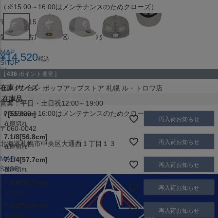
（※15:00～16:00はメンテナンスのためクローズ）
〒453-0015
愛知県名古屋市中村区椿町６−９先
MAP
¥
14,520
税込
SHOP
[
436
ポイント進呈 ]
在庫
サイズ
セレクション ポップアップストア 札幌 ル・トロワ店
在庫品
営業：平日・土日祝12:00～19:00
（※15:00～16:00はメンテナンスのためクローズ）
7[55.8cm]
再入荷お知らせ
在庫切れ
〒060-0042
7.1/8[56.8cm]
再入荷お知らせ
北海道札幌市中央区大通西１丁目１３
在庫切れ
MAP
7.1/4[57.7cm]
再入荷お知らせ
SHOP
在庫切れ
7.3/8[58.7cm]
再入荷お知らせ
在庫切れ
7.1/2[59.6cm]
再入荷お知らせ
在庫切れ