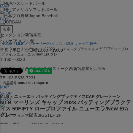
NBA
バスケットボール
MAP
NFL
アメリカンフットボール
SHOP
日本プロ野球
Japan Baseball
BLOG
JORDAN
セレクション新宿本店
x
バスケ/アメフト館
HOME
MLB(メジャーリーグ) グッズ
MLB キャップ|帽子
MLB マーリンズ キャップ 2023 バッティングプラクティス 59FIFTY ロープロ
営業：平日・土日祝13:00～19:00
ファイル ニューエラ/New Era グレー
〒160－0023
東京都新宿区西新宿7-22-37ストーク西新宿福星ビル105
TEL:03-5338-7231
商品番号
mlb-230218bpb18
MAP
SHOP
MLB x ニューエラ バッティングプラクティスCAP グレートーン
BLOG
MLB マーリンズ キャップ 2023 バッティングプラクテ
ィス 59FIFTY ロープロファイル ニューエラ/New Era
グレー
セレクション大阪店BIGSTEP 2F
営業：平日・土日祝12:00～19:00