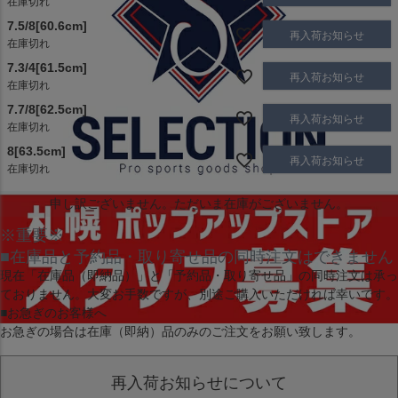
在庫切れ
7.5/8[60.6cm]
再入荷お知らせ
在庫切れ
7.3/4[61.5cm]
再入荷お知らせ
在庫切れ
7.7/8[62.5cm]
再入荷お知らせ
在庫切れ
8[63.5cm]
再入荷お知らせ
在庫切れ
申し訳ございません。ただいま在庫がございません。
※重要※
■在庫品と予約品・取り寄せ品の同時注文はできません
現在
「在庫品（即納品）」
と
「予約品・取り寄せ品」
の同時注文は承っ
ておりません。大変お手数ですが、別途ご購入いただければ幸いです。
■お急ぎのお客様へ
お急ぎの場合は
在庫（即納）品
のみのご注文をお願い致します。
再入荷お知らせについて