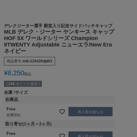
デレクジーター選手 殿堂入り記念サイドパッチキャップ
MLB デレク・ジーター ヤンキース キャップ
HOF 5X ワールドシリーズ Champion
9TWENTY Adjustable ニューエラ/New Era
ネイビー
商品番号
mlb-220426djd03
¥
8,250
税込
[
248
ポイント進呈 ]
在庫
サイズ
在庫品
Free
再入荷お知らせ
在庫切れ
取り寄せ(1ヶ月～2ヶ月)
Free
再入荷お知らせ