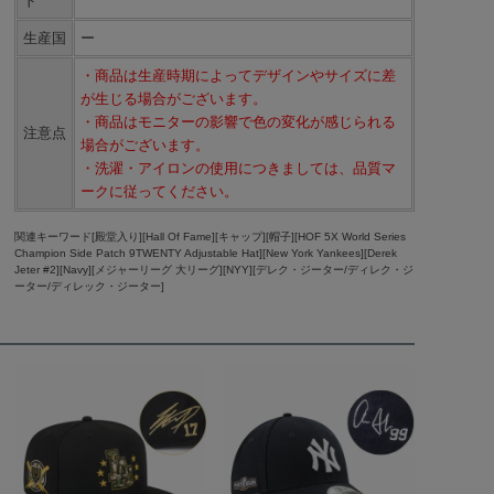
ド
生産国
ー
・商品は生産時期によってデザインやサイズに差
が生じる場合がございます。
・商品はモニターの影響で色の変化が感じられる
注意点
場合がございます。
・洗濯・アイロンの使用につきましては、品質マ
ークに従ってください。
関連キーワード[殿堂入り][Hall Of Fame][キャップ][帽子][HOF 5X World Series
Champion Side Patch 9TWENTY Adjustable Hat][New York Yankees][Derek
Jeter #2][Navy][メジャーリーグ 大リーグ][NYY][デレク・ジーター/ディレク・ジ
ーター/ディレック・ジーター]