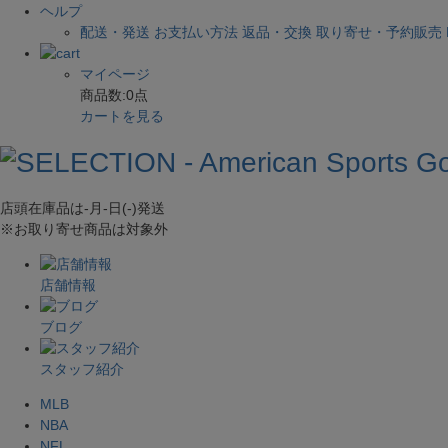
ヘルプ
配送・発送
お支払い方法
返品・交換
取り寄せ・予約販売
マイページ
商品数:
0
点
カートを見る
店頭在庫品は
-月-日(-)
発送
※お取り寄せ商品は対象外
店舗情報
ブログ
スタッフ紹介
MLB
NBA
NFL