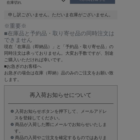
在庫切れ
申し訳ございません。ただいま在庫がございません。
※重要※
■在庫品と予約品・取り寄せ品の同時注文は
できません
現在
「在庫品（即納品）」
と
「予約品・取り寄せ品」
の
同時注文は承っておりません。大変お手数ですが、別途
ご購入いただければ幸いです。
■お急ぎのお客様へ
お急ぎの場合は
在庫（即納）品
のみのご注文をお願い致
します。
再入荷お知らせについて
入荷お知らせボタンを押下して、メールアドレ
スを登録してください。
商品が入荷した際にメールでお知らせいたしま
す。
商品の入荷やご注文を確定するものではありま