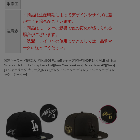
生産国
ー
・商品は生産時期によってデザインやサイズに差
が生じる場合がございます。
・商品はモニターの影響で色の変化が感じられる
注意点
場合がございます。
・洗濯・アイロンの使用につきましては、品質マ
ークに従ってください。
関連キーワード[殿堂入り][Hall Of Fame][キャップ][帽子][HOF 14X MLB All-Star
Side Patch 9FIFTY Snapback Hat][New York Yankees][Derek Jeter #2][Navy]
[メジャーリーグ 大リーグ][NYY][デレク・ジーター/ディレク・ジーター/ディレ
ック・ジーター]