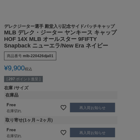
デレクジーター選手 殿堂入り記念サイドパッチキャップ
MLB デレク・ジーター ヤンキース キャップ
HOF 14X MLB オールスター 9FIFTY
Snapback ニューエラ/New Era ネイビー
商品番号
mlb-220426dja01
¥
9,900
税込
[
297
ポイント進呈 ]
在庫
サイズ
在庫品
Free
再入荷お知らせ
在庫切れ
取り寄せ(1ヶ月～2ヶ月)
Free
再入荷お知らせ
在庫切れ