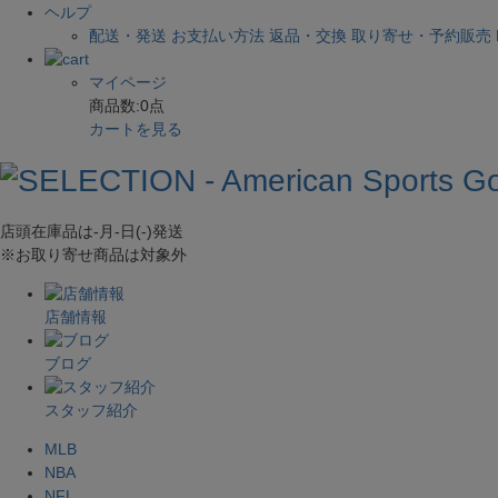
ヘルプ
配送・発送
お支払い方法
返品・交換
取り寄せ・予約販売
マイページ
商品数:
0
点
カートを見る
店頭在庫品は
-月-日(-)
発送
※お取り寄せ商品は対象外
店舗情報
ブログ
スタッフ紹介
MLB
NBA
NFL