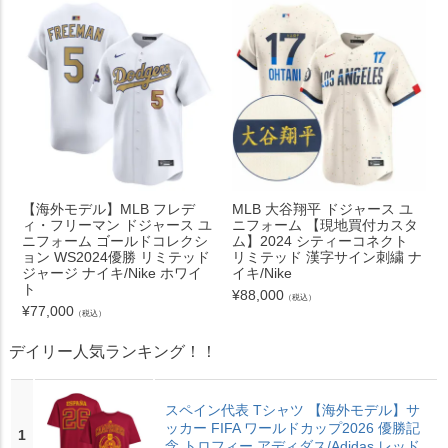
【海外モデル】MLB フレデ
MLB 大谷翔平 ドジャース ユ
ィ・フリーマン ドジャース ユ
ニフォーム 【現地買付カスタ
ニフォーム ゴールドコレクシ
ム】2024 シティーコネクト
ョン WS2024優勝 リミテッド
リミテッド 漢字サイン刺繍 ナ
ジャージ ナイキ/Nike ホワイ
イキ/Nike
ト
¥
88,000
（税込）
¥
77,000
（税込）
デイリー人気ランキング！！
スペイン代表 Tシャツ 【海外モデル】サ
ッカー FIFA ワールドカップ2026 優勝記
1
念 トロフィー アディダス/Adidas レッド