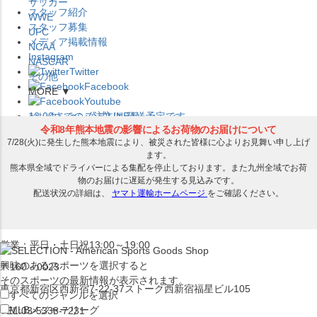
サッカー
スタッフ紹介
WWE
スタッフ募集
UFC
メディア掲載情報
NCAA
Instagram
NASCAR
Twitter
その他
Facebook
MORE ▼
Youtube
セレクション公式LINE@
12:00
までのご注文は
発送予定です。
在庫品は
1-3営業日内で発送
!! ※お取寄せ商品は対象外
×
セレクション新宿本店
ベースボール館
営業：平日・土日祝13:00～19:00
興味のあるスポーツを選択すると
〒160－0023
そのスポーツの最新情報が表示されます。
東京都新宿区西新宿7-22-37ストーク西新宿福星ビル105
すべてのジャンルを選択
MLB
メジャーリーグ
TEL:03-5338-7231