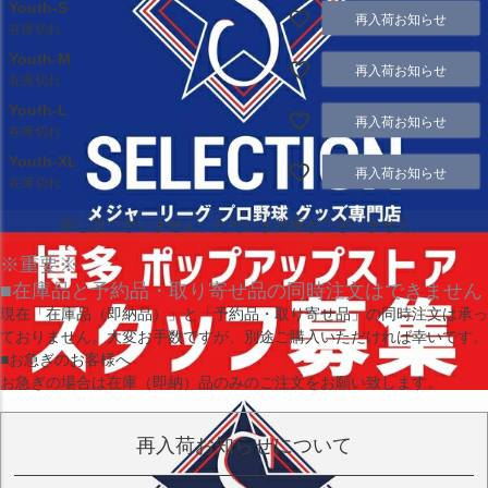
Youth-S
再入荷お知らせ
在庫切れ
Youth-M
再入荷お知らせ
在庫切れ
Youth-L
再入荷お知らせ
在庫切れ
Youth-XL
再入荷お知らせ
在庫切れ
申し訳ございません。ただいま在庫がございません。
※重要※
■在庫品と予約品・取り寄せ品の同時注文はできません
現在
「在庫品（即納品）」
と
「予約品・取り寄せ品」
の同時注文は承っ
ておりません。大変お手数ですが、別途ご購入いただければ幸いです。
■お急ぎのお客様へ
お急ぎの場合は
在庫（即納）品
のみのご注文をお願い致します。
再入荷お知らせについて