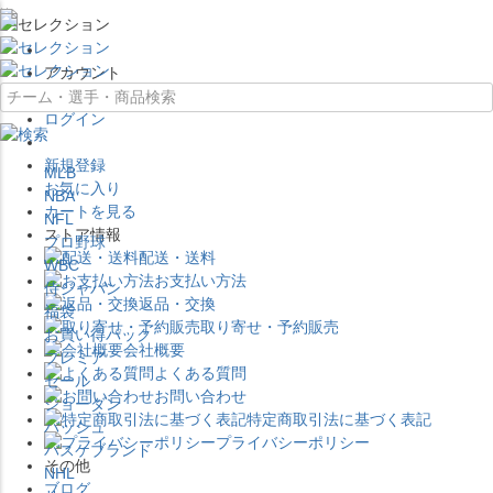
×
アカウント
ログイン
新規登録
MLB
お気に入り
NBA
カートを見る
NFL
ストア情報
プロ野球
配送・送料
WBC
お支払い方法
侍ジャパン
返品・交換
福袋
取り寄せ・予約販売
お買い得パック
会社概要
プレミア
よくある質問
セール
お問い合わせ
ジョーダン
特定商取引法に基づく表記
バッシュ
プライバシーポリシー
バスケブランド
その他
NHL
ブログ