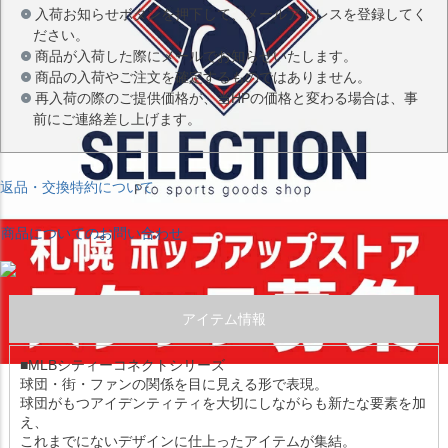
入荷お知らせボタンを押下して、メールアドレスを登録してく
ださい。
商品が入荷した際にメールでお知らせいたします。
商品の入荷やご注文を確定するものではありません。
再入荷の際のご提供価格が、当HPの価格と変わる場合は、事
前にご連絡差し上げます。
返品・交換特約について
商品についてのお問い合わせ
アイテム情報
■MLBシティーコネクトシリーズ
球団・街・ファンの関係を目に見える形で表現。
球団がもつアイデンティティを大切にしながらも新たな要素を加
え、
これまでにないデザインに仕上ったアイテムが集結。