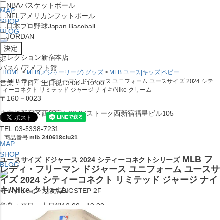
NBA
バスケットボール
MAP
NFL
アメリカンフットボール
SHOP
日本プロ野球
Japan Baseball
BLOG
JORDAN
セレクション新宿本店
x
バスケ/アメフト館
HOME
MLB(メジャーリーグ) グッズ
MLB ユース|キッズ|ベビー
MLB フレディ・フリーマン ドジャース ユニフォーム ユースサイズ 2024 シテ
営業：平日・土日祝13:00～19:00
ィーコネクト リミテッド ジャージ ナイキ/Nike クリーム
〒160－0023
東京都新宿区西新宿7-22-37ストーク西新宿福星ビル105
TEL:03-5338-7231
商品番号
mlb-240618ciu31
MAP
SHOP
MLB フ
ユースサイズ ドジャース 2024 シティーコネクトシリーズ
BLOG
レディ・フリーマン ドジャース ユニフォーム ユースサ
イズ 2024 シティーコネクト リミテッド ジャージ ナイ
キ/Nike クリーム
セレクション大阪店BIGSTEP 2F
営業：平日・土日祝12:00～19:00