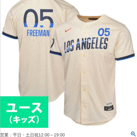
〒542-008
大阪府大阪市中央区西心斎橋1丁目6番14号
TEL:06-4708-3300
MAP
SHOP
BLOG
JR水道橋駅西口店
営業：土・日・祝日のみ 12:00-18:00
〒101-0061
東京都千代田区神田三崎町２丁目２２−１ 1F
MAP
SHOP
セレクション名古屋エスカ地下街店
営業：平日・土日祝12:00～19:00