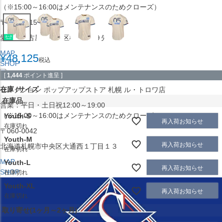
（※15:00～16:00はメンテナンスのためクローズ）
〒453-0015
愛知県名古屋市中村区椿町６−９先
MAP
¥
48,125
税込
SHOP
[
1,444
ポイント進呈 ]
在庫
サイズ
セレクション ポップアップストア 札幌 ル・トロワ店
在庫品
営業：平日・土日祝12:00～19:00
（※15:00～16:00はメンテナンスのためクローズ）
Youth-S
再入荷お知らせ
在庫切れ
〒060-0042
Youth-M
再入荷お知らせ
北海道札幌市中央区大通西１丁目１３
在庫切れ
MAP
Youth-L
再入荷お知らせ
SHOP
在庫切れ
Youth-XL
再入荷お知らせ
在庫切れ
取り寄せ(1ヶ月～2ヶ月)