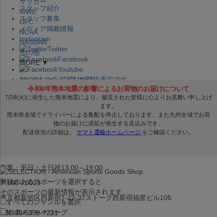
サッカー
スタッフ紹介
WWE
スタッフ募集
UFC
メディア掲載情報
NCAA
Instagram
NASCAR
Twitter
その他
Facebook
MORE ▼
Youtube
セレクション公式LINE@
12:00
までのご注文は
発送予定です。
在庫品は
1-3営業日内で発送
!! ※お取寄せ商品は対象外
×
セレクション新宿本店
ベースボール館
営業：平日・土日祝13:00～19:00
興味のあるスポーツを選択すると
〒160－0023
そのスポーツの最新情報が表示されます。
東京都新宿区西新宿7-22-37ストーク西新宿福星ビル105
すべてのジャンルを選択
MLB
メジャーリーグ
TEL:03-5338-7231