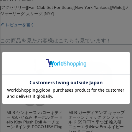
[アクセサリー][Fan Club Set For Bears][New York Yankees][White][メ
ジャーリーグ 大リーグ][NYY]
レビューを書く
この商品を見たお客様はこちらも見ています！
MLB ヤンキース ハローキティ
MLB ガーディアンズ キャップ
ー ぬいぐるみ キーホルダー H
オーセンティック オンフィー
ello Kitty Plush Doll キーチェ
ルド 59FIFTY 平つば 輸入盤
ーン 6インチ FOCO USA Flag
ニューエラ/New Era ネイビー
レッド ホーム