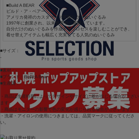
■Build A BEAR
ビルド・ア・ベアー
アメリカ発祥のカスタマイズ可能なクマぬいぐるみ
1997年に創業され、以来世界中に展開しています。
自分だけのぬいぐるみを作成するプロセスを楽しむことができ、
着せ替えアイテムも幅広く充実してる人気のぬいぐるみ
■サイズ：
-
■素材：-
■ブランド：Build A Bear
■生産国：-
・商品は生産時期によってデザインやサイズに差が生じる場合がござい
ます。
・商品はモニターの影響で色の変化が感じられる場合がございます。
・洗濯・アイロンの使用につきましては、品質マークに従ってくださ
い。