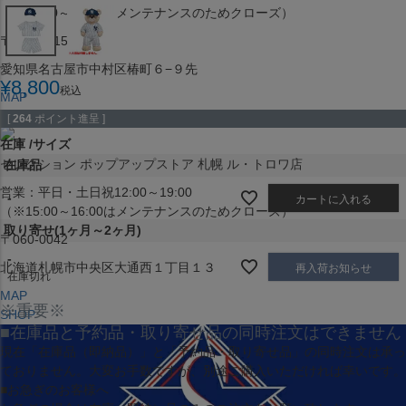
（※15:00～16:00はメンテナンスのためクローズ）
〒453-0015
愛知県名古屋市中村区椿町６−９先
¥
8,800
税込
MAP
SHOP
[
264
ポイント進呈 ]
在庫
サイズ
セレクション ポップアップストア 札幌 ル・トロワ店
在庫品
営業：平日・土日祝12:00～19:00
-
カートに入れる
（※15:00～16:00はメンテナンスのためクローズ）
取り寄せ(1ヶ月～2ヶ月)
〒060-0042
-
北海道札幌市中央区大通西１丁目１３
再入荷お知らせ
在庫切れ
MAP
※重要※
SHOP
■在庫品と予約品・取り寄せ品の同時注文はできません
現在
「在庫品（即納品）」
と
「予約品・取り寄せ品」
の同時注文は承っ
ておりません。大変お手数ですが、別途ご購入いただければ幸いです。
■お急ぎのお客様へ