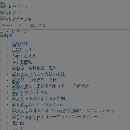
×
アカウント
ログイン
新規登録
MLB
お気に入り
NBA
カートを見る
NFL
ストア情報
プロ野球
配送・送料
WBC
お支払い方法
侍ジャパン
返品・交換
福袋
取り寄せ・予約販売
お買い得パック
会社概要
プレミア
よくある質問
セール
お問い合わせ
ジョーダン
特定商取引法に基づく表記
バッシュ
プライバシーポリシー
バスケブランド
その他
NHL
ブログ