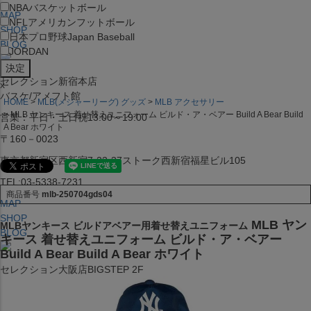
NBA
バスケットボール
MAP
NFL
アメリカンフットボール
SHOP
日本プロ野球
Japan Baseball
BLOG
JORDAN
セレクション新宿本店
x
バスケ/アメフト館
HOME
MLB(メジャーリーグ) グッズ
MLB アクセサリー
MLB ヤンキース 着せ替えユニフォーム ビルド・ア・ベアー Build A Bear Build
営業：平日・土日祝13:00～19:00
A Bear ホワイト
〒160－0023
東京都新宿区西新宿7-22-37ストーク西新宿福星ビル105
TEL:03-5338-7231
商品番号
mlb-250704gds04
MAP
SHOP
MLB ヤン
MLBヤンキース ビルドアベアー用着せ替えユニフォーム
BLOG
キース 着せ替えユニフォーム ビルド・ア・ベアー
Build A Bear Build A Bear ホワイト
セレクション大阪店BIGSTEP 2F
営業：平日・土日祝12:00～19:00