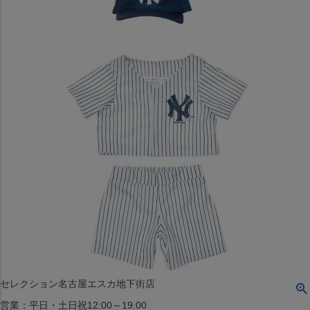
〒542-008
大阪府大阪市中央区西心斎橋1丁目6番14号
TEL:06-4708-3300
MAP
SHOP
BLOG
JR水道橋駅西口店
営業：土・日・祝日のみ 12:00-18:00
〒101-0061
東京都千代田区神田三崎町２丁目２２−１ 1F
MAP
SHOP
セレクション名古屋エスカ地下街店
営業：平日・土日祝12:00～19:00