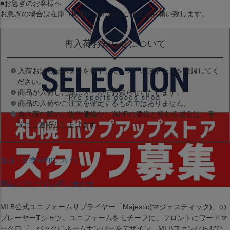
■お急ぎのお客様へ
お急ぎの場合は
在庫（即納）品
のみのご注文をお願い致します。
再入荷お知らせについて
入荷お知らせボタンを押下して、メールアドレスを登録してく
ださい。
商品が入荷した際にメールでお知らせいたします。
商品の入荷やご注文を確定するものではありません。
再入荷の際のご提供価格が、当HPの価格と変わる場合は、事
前にご連絡差し上げます。
返品・交換特約について
商品についてのお問い合わせ
MLB公式ユニフォームサプライヤー「Majestic(マジェスティック)」の
プレーヤーTシャツ。ユニフォームをモチーフに、フロントにワードマ
ークロゴ、バックにネームナンバーをデザイン。MLBファンならぜひ