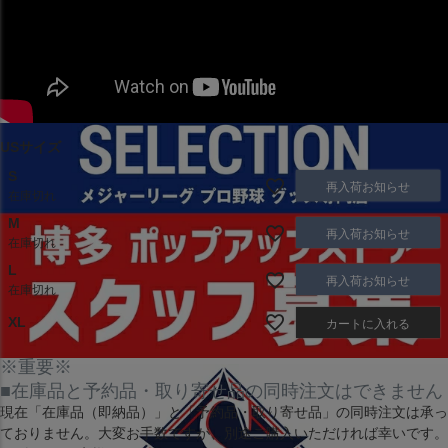
USサイズ
S
再入荷お知らせ
在庫切れ
M
再入荷お知らせ
在庫切れ
L
再入荷お知らせ
在庫切れ
XL
カートに入れる
※重要※
■在庫品と予約品・取り寄せ品の同時注文はできません
現在
「在庫品（即納品）」
と
「予約品・取り寄せ品」
の同時注文は承っ
ておりません。大変お手数ですが、別途ご購入いただければ幸いです。