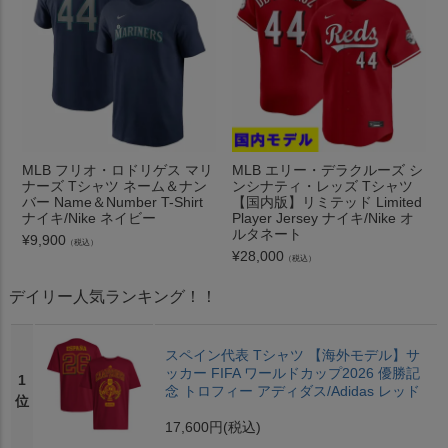
MLB フリオ・ロドリゲス マリ
MLB エリー・デラクルーズ シ
ナーズ Tシャツ ネーム＆ナン
ンシナティ・レッズ Tシャツ
バー Name＆Number T-Shirt
【国内版】リミテッド Limited
ナイキ/Nike ネイビー
Player Jersey ナイキ/Nike オ
ルタネート
¥
9,900
（税込）
¥
28,000
（税込）
デイリー人気ランキング！！
スペイン代表 Tシャツ 【海外モデル】サ
ッカー FIFA ワールドカップ2026 優勝記
1
念 トロフィー アディダス/Adidas レッド
位
17,600円
(税込)