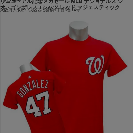
〒542-008
リニューアル記念メガセール MLB ナショナルズ ジ
オ・ゴンザレス Tシャツ レッド マジェスティック
大阪府大阪市中央区西心斎橋1丁目6番14号
TEL:06-4708-3300
MAP
SHOP
BLOG
JR水道橋駅西口店
営業：土・日・祝日のみ 12:00-18:00
〒101-0061
東京都千代田区神田三崎町２丁目２２−１ 1F
MAP
SHOP
セレクション名古屋エスカ地下街店
営業：平日・土日祝12:00～19:00