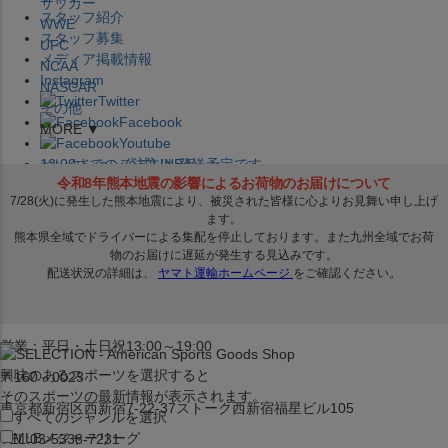
サッカー
スタッフ紹介
WWE
スタッフ募集
UFC
メディア掲載情報
NCAA
Instagram
NASCAR
Twitter
その他
Facebook
MORE ▼
Youtube
セレクション公式LINE@
12:00
までのご注文は
発送予定です。
在庫品は
1-3営業日内で発送
!! ※お取寄せ商品は対象外
×
セレクション新宿本店
ベースボール館
営業：平日・土日祝13:00～19:00
興味のあるスポーツを選択すると
〒160－0023
そのスポーツの最新情報が表示されます。
東京都新宿区西新宿7-22-37ストーク西新宿福星ビル105
すべてのジャンルを選択
MLB
メジャーリーグ
TEL:03-5338-7231