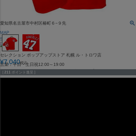
（※15:00～16:00はメンテナンスのためクローズ）
〒453-0015
愛知県名古屋市中村区椿町６−９先
MAP
SHOP
セレクション ポップアップストア 札幌 ル・トロワ店
¥
7,040
税込
営業：平日・土日祝12:00～19:00
（※15:00～16:00はメンテナンスのためクローズ）
[
211
ポイント進呈 ]
〒060-0042
北海道札幌市中央区大通西１丁目１３
MAP
SHOP