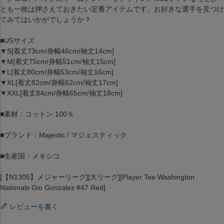
とも一枚は押さえておきたい定番アイテムです。お好きな選手を見つけ
てみてはいかがでしょうか？
■USサイズ
▼S[着丈73cm/身幅46cm/袖丈14cm]
▼M[着丈75cm/身幅51cm/袖丈15cm]
▼L[着丈80cm/身幅53cm/袖丈16cm]
▼XL[着丈82cm/身幅62cm/袖丈17cm]
▼XXL[着丈84cm/身幅65cm/袖丈18cm]
■素材：コットン 100％
■ブランド：Majestic / マジェスティック
■生産国：メキシコ
[【N1305】メジャーリーグ][大リーグ][Player Tee Washington
Nationals Gio Gonzalez #47 Red]
レビューを書く