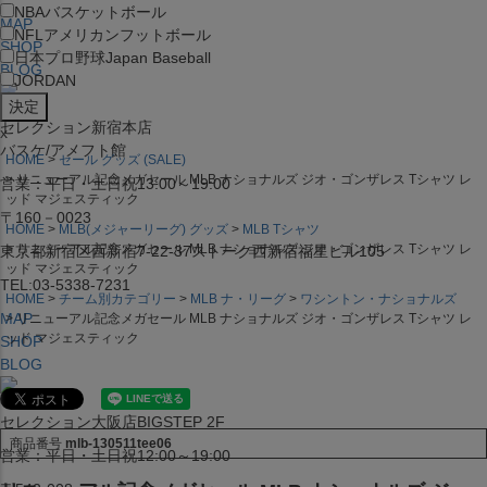
NBA
バスケットボール
MAP
NFL
アメリカンフットボール
SHOP
日本プロ野球
Japan Baseball
BLOG
JORDAN
セレクション新宿本店
x
バスケ/アメフト館
HOME
セール グッズ (SALE)
リニューアル記念メガセール MLB ナショナルズ ジオ・ゴンザレス Tシャツ レ
営業：平日・土日祝13:00～19:00
ッド マジェスティック
〒160－0023
HOME
MLB(メジャーリーグ) グッズ
MLB Tシャツ
リニューアル記念メガセール MLB ナショナルズ ジオ・ゴンザレス Tシャツ レ
東京都新宿区西新宿7-22-37ストーク西新宿福星ビル105
ッド マジェスティック
TEL:03-5338-7231
HOME
チーム別カテゴリー
MLB ナ・リーグ
ワシントン・ナショナルズ
MAP
リニューアル記念メガセール MLB ナショナルズ ジオ・ゴンザレス Tシャツ レ
ッド マジェスティック
SHOP
BLOG
セレクション大阪店BIGSTEP 2F
商品番号
mlb-130511tee06
営業：平日・土日祝12:00～19:00