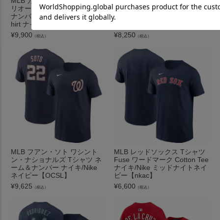
MLB ガナー・ヘンダーソン オ
ヨエニス・セスペデス Tシャ
リオールズ Tシャツ ネーム＆
ツ tシャツ メンズ 半袖 MLB メ
ナンバー Name＆Number T-S
ッツ マジェスティック/Majesti
hirt ナイキ/Nike ブラック
c ロイヤル
¥
9,900
¥
8,250
（税込）
（税込）
MLB フアン・ソト ワシント
MLB レッドソックス Tシャツ
ン・ナショナルズ Tシャツ ネ
Fuse ワードマーク Cotton Tee
ーム＆ナンバー ナイキ/Nike
ナイキ/Nike ミッドナイトネイ
ネイビー【OCSL】
ビー【nkac】
¥
9,625
¥
6,600
（税込）
（税込）