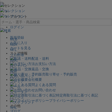
×
アカウント
ログイン
新規登録
MLB
お気に入り
NBA
カートを見る
NFL
ストア情報
プロ野球
配送・送料
WBC
お支払い方法
侍ジャパン
返品・交換
福袋
取り寄せ・予約販売
お買い得パック
会社概要
プレミア
よくある質問
セール
お問い合わせ
ジョーダン
特定商取引法に基づく表記
バッシュ
プライバシーポリシー
バスケブランド
その他
NHL
ブログ