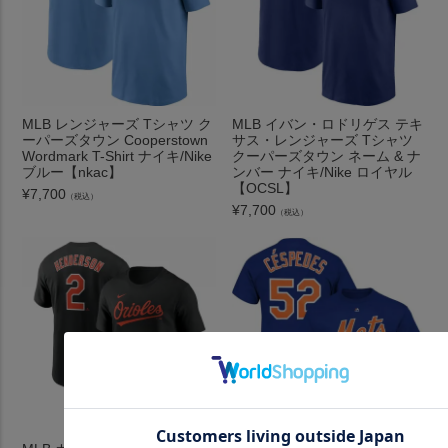
MLB レンジャーズ Tシャツ ク
MLB イバン・ロドリゲス テキ
ーパーズタウン Cooperstown
サス・レンジャーズ Tシャツ
Wordmark T-Shirt ナイキ/Nike
クーパーズタウン ネーム & ナ
ブルー【nkac】
ンバー ナイキ/Nike ロイヤル
【OCSL】
¥
7,700
（税込）
¥
7,700
（税込）