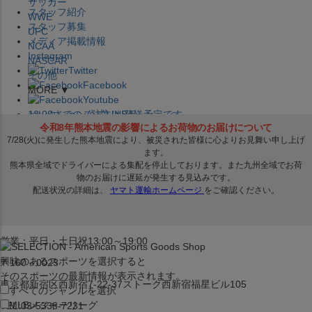
サッカー
スタッフ紹介
WWE
スタッフ募集
UFC
メディア掲載情報
NCAA
Instagram
NASCAR
Twitter
その他
Facebook
MORE ▼
Youtube
セレクション公式LINE@
12:00
までのご注文は
発送予定です。
在庫品は
1-3営業日内で発送
!! ※お取寄せ商品は対象外
×
セレクション新宿本店
ベースボール館
営業：平日・土日祝13:00～19:00
興味のあるスポーツを選択すると
〒160－0023
そのスポーツの最新情報が表示されます。
東京都新宿区西新宿7-22-37ストーク西新宿福星ビル105
すべてのジャンルを選択
MLB
メジャーリーグ
TEL:03-5338-7231