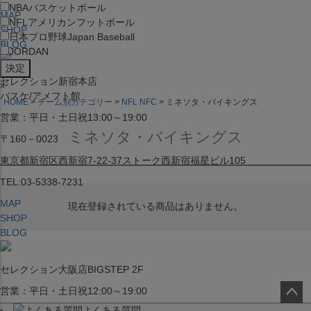
NBA
バスケットボール
MAP
NFL
アメリカンフットボール
SHOP
日本プロ野球
Japan Baseball
BLOG
JORDAN
セレクション新宿本店
x
バスケ/アメフト館
HOME
チーム別カテゴリー
NFL NFC
ミネソタ・バイキングス
営業：平日・土日祝13:00～19:00
ミネソタ・バイキングス
〒160－0023
東京都新宿区西新宿7-22-37ストーク西新宿福星ビル105
TEL:03-5338-7231
MAP
現在登録されている商品はありません。
SHOP
BLOG
セレクション大阪店BIGSTEP 2F
営業：平日・土日祝12:00～19:00
よくある質問