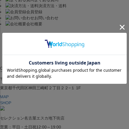
ペー
〒542-008
決済方法・送料
ジト
大阪府大阪市中央区西心斎橋1丁目6番14号
会員登録
ップ
お問い合わせ
へ
TEL:06-4708-3300
会社概要
MAP
SHOP
BLOG
JR水道橋駅西口店
Copyright © SELECTION All rights reserved.
営業：土・日・祝日のみ 12:00-18:00
〒101-0061
東京都千代田区神田三崎町２丁目２２−１ 1F
MAP
SHOP
セレクション名古屋エスカ地下街店
営業：平日・土日祝12:00～19:00