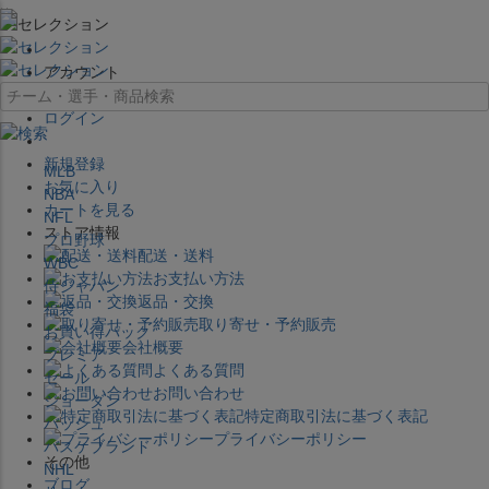
×
アカウント
ログイン
新規登録
MLB
お気に入り
NBA
カートを見る
NFL
ストア情報
プロ野球
配送・送料
WBC
お支払い方法
侍ジャパン
返品・交換
福袋
取り寄せ・予約販売
お買い得パック
会社概要
プレミア
よくある質問
セール
お問い合わせ
ジョーダン
特定商取引法に基づく表記
バッシュ
プライバシーポリシー
バスケブランド
その他
NHL
ブログ