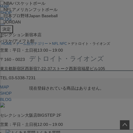
NBA
バスケットボール
MAP
NFL
アメリカンフットボール
SHOP
日本プロ野球
Japan Baseball
BLOG
JORDAN
セレクション新宿本店
x
バスケ/アメフト館
HOME
チーム別カテゴリー
NFL NFC
デトロイト・ライオンズ
営業：平日・土日祝13:00～19:00
デトロイト・ライオンズ
〒160－0023
東京都新宿区西新宿7-22-37ストーク西新宿福星ビル105
TEL:03-5338-7231
MAP
現在登録されている商品はありません。
SHOP
BLOG
セレクション大阪店BIGSTEP 2F
営業：平日・土日祝12:00～19:00
よくある質問