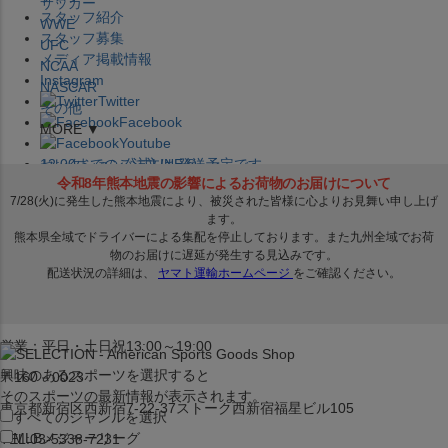
サッカー
スタッフ紹介
WWE
スタッフ募集
UFC
メディア掲載情報
NCAA
Instagram
NASCAR
Twitter
その他
Facebook
MORE ▼
Youtube
セレクション公式LINE@
12:00
までのご注文は
発送予定です。
在庫品は
1-3営業日内で発送
!! ※お取寄せ商品は対象外
×
セレクション新宿本店
ベースボール館
営業：平日・土日祝13:00～19:00
興味のあるスポーツを選択すると
〒160－0023
そのスポーツの最新情報が表示されます。
東京都新宿区西新宿7-22-37ストーク西新宿福星ビル105
すべてのジャンルを選択
MLB
メジャーリーグ
TEL:03-5338-7231