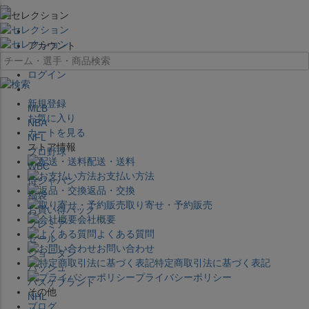
×
アカウント
ログイン
新規登録
MLB
お気に入り
NBA
カートを見る
NFL
ストア情報
プロ野球
配送・送料
WBC
お支払い方法
侍ジャパン
返品・交換
福袋
取り寄せ・予約販売
お買い得パック
会社概要
プレミア
よくある質問
セール
お問い合わせ
ジョーダン
特定商取引法に基づく表記
バッシュ
プライバシーポリシー
バスケブランド
その他
NHL
ブログ