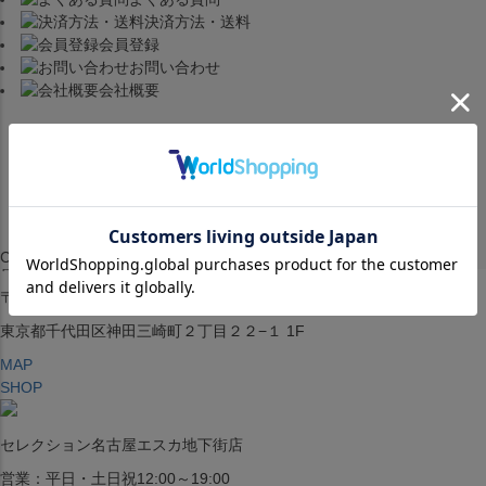
ペー
〒542-008
決済方法・送料
ジト
大阪府大阪市中央区西心斎橋1丁目6番14号
会員登録
ップ
お問い合わせ
へ
TEL:06-4708-3300
会社概要
MAP
SHOP
BLOG
JR水道橋駅西口店
Copyright © SELECTION All rights reserved.
営業：土・日・祝日のみ 12:00-18:00
〒101-0061
東京都千代田区神田三崎町２丁目２２−１ 1F
MAP
SHOP
セレクション名古屋エスカ地下街店
営業：平日・土日祝12:00～19:00