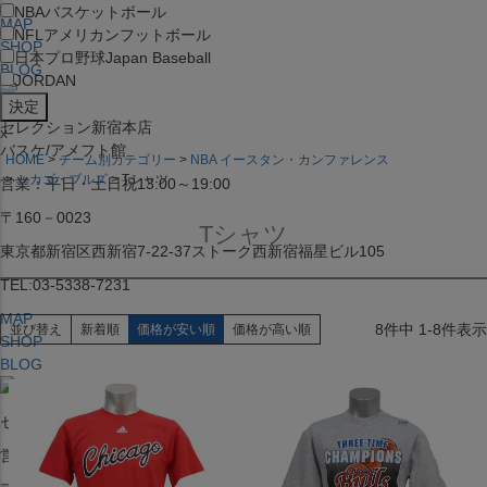
NBA
バスケットボール
MAP
NFL
アメリカンフットボール
SHOP
日本プロ野球
Japan Baseball
BLOG
JORDAN
セレクション新宿本店
x
バスケ/アメフト館
HOME
チーム別カテゴリー
NBA イースタン・カンファレンス
シカゴ・ブルズ
Tシャツ
営業：平日・土日祝13:00～19:00
〒160－0023
Tシャツ
東京都新宿区西新宿7-22-37ストーク西新宿福星ビル105
TEL:03-5338-7231
MAP
8
件中
1
-
8
件表示
並び替え
新着順
価格が安い順
価格が高い順
SHOP
BLOG
セレクション大阪店BIGSTEP 2F
営業：平日・土日祝12:00～19:00