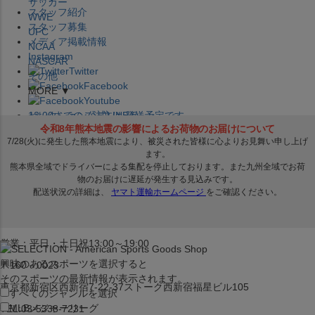
サッカー
スタッフ紹介
WWE
スタッフ募集
UFC
メディア掲載情報
NCAA
Instagram
NASCAR
Twitter
その他
Facebook
MORE ▼
Youtube
セレクション公式LINE@
12:00
までのご注文は
発送予定です。
在庫品は
1-3営業日内で発送
!! ※お取寄せ商品は対象外
×
セレクション新宿本店
ベースボール館
営業：平日・土日祝13:00～19:00
興味のあるスポーツを選択すると
〒160－0023
そのスポーツの最新情報が表示されます。
東京都新宿区西新宿7-22-37ストーク西新宿福星ビル105
すべてのジャンルを選択
MLB
メジャーリーグ
TEL:03-5338-7231