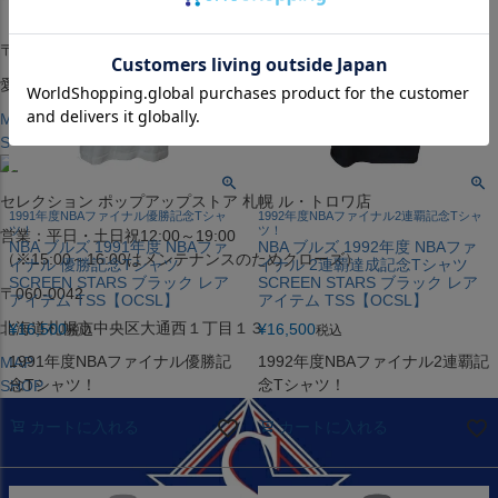
（※15:00～16:00はメンテナンスのためクローズ）
〒453-0015
愛知県名古屋市中村区椿町６−９先
MAP
SHOP
セレクション ポップアップストア 札幌 ル・トロワ店
1991年度NBAファイナル優勝記念Tシャ
1992年度NBAファイナル2連覇記念Tシャ
ツ！
ツ！
営業：平日・土日祝12:00～19:00
NBA ブルズ 1991年度 NBAファ
NBA ブルズ 1992年度 NBAファ
（※15:00～16:00はメンテナンスのためクローズ）
イナル 優勝記念Tシャツ
イナル 2連覇達成記念Tシャツ
SCREEN STARS ブラック レア
SCREEN STARS ブラック レア
〒060-0042
アイテム TSS【OCSL】
アイテム TSS【OCSL】
北海道札幌市中央区大通西１丁目１３
¥
16,500
¥
16,500
税込
税込
1991年度NBAファイナル優勝記
1992年度NBAファイナル2連覇記
MAP
念Tシャツ！
念Tシャツ！
SHOP
カートに入れる
カートに入れる