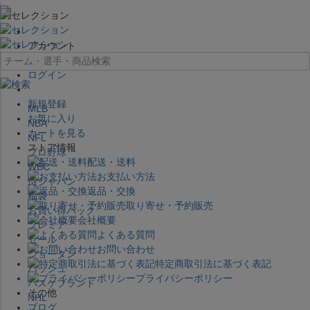
×
アカウント
ログイン
新規登録
MLB
お気に入り
NBA
カートを見る
NFL
ストア情報
プロ野球
配送・送料
WBC
お支払い方法
侍ジャパン
返品・交換
福袋
取り寄せ・予約販売
お買い得パック
会社概要
プレミア
よくある質問
セール
お問い合わせ
ジョーダン
特定商取引法に基づく表記
バッシュ
プライバシーポリシー
バスケブランド
その他
NHL
ブログ