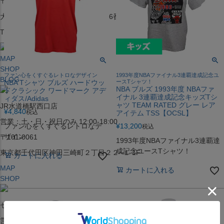
〒542-008
大阪府大阪市中央区西心斎橋1丁目6番14号
TEL:06-4708-3300
MAP
SHOP
ファン心をくすぐるレトロなデザイン
1993年度NBAファイナル3連覇達成記念ユ
BLOG
NBA Tシャツ ブルズ ハードウッ
ースTシャツ！
NBA ブルズ 1993年度 NBAファ
ドクラシック ワードマーク アデ
イナル 3連覇達成記念キッズTシ
ィダス/Adidas
ャツ TEAM RATED グレー レア
JR水道橋駅西口店
¥
4,840
税込
アイテム TSS【OCSL】
営業：土・日・祝日のみ 12:00-18:00
ファン心をくすぐるレトロなデ
¥
13,200
税込
ザイン
〒101-0061
1993年度NBAファイナル3連覇達
成記念ユースTシャツ！
東京都千代田区神田三崎町２丁目２２−１ 1F
カートに入れる
MAP
カートに入れる
SHOP
セレクション名古屋エスカ地下街店
営業：平日・土日祝12:00～19:00