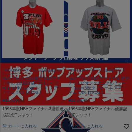
1993年度NBAファイナル3連覇達成記念T
1996年度NBAファイナル優勝記念Tシャ
シャツ！
ツ！
NBA ブルズ 1993年度 NBAファ
NBA ブルズ NBAファイナル 歴代
イナル 3連覇達成記念Tシャツ
チャンピオンクロニクル Tシャ
Fruit of the Loom レッド レアア
ツ Team Work グレー レアアイ
イテム TSS【OCSL】
テム TSS【OCSL】
¥
16,500
¥
16,500
税込
税込
1993年度NBAファイナル3連覇達
1996年度NBAファイナル優勝記
成記念Tシャツ！
念Tシャツ！
カートに入れる
カートに入れる