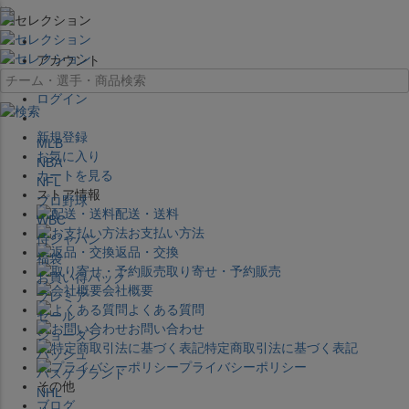
×
アカウント
ログイン
新規登録
MLB
お気に入り
NBA
カートを見る
NFL
ストア情報
プロ野球
配送・送料
WBC
お支払い方法
侍ジャパン
返品・交換
福袋
取り寄せ・予約販売
お買い得パック
会社概要
プレミア
よくある質問
セール
お問い合わせ
ジョーダン
特定商取引法に基づく表記
バッシュ
プライバシーポリシー
バスケブランド
その他
NHL
ブログ