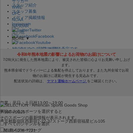
サッカー
スタッフ紹介
WWE
スタッフ募集
UFC
メディア掲載情報
NCAA
Instagram
NASCAR
Twitter
その他
Facebook
MORE ▼
Youtube
セレクション公式LINE@
12:00
までのご注文は
発送予定です。
在庫品は
1-3営業日内で発送
!! ※お取寄せ商品は対象外
×
セレクション新宿本店
ベースボール館
営業：平日・土日祝13:00～19:00
興味のあるスポーツを選択すると
〒160－0023
そのスポーツの最新情報が表示されます。
東京都新宿区西新宿7-22-37ストーク西新宿福星ビル105
すべてのジャンルを選択
MLB
メジャーリーグ
TEL:03-5338-7231