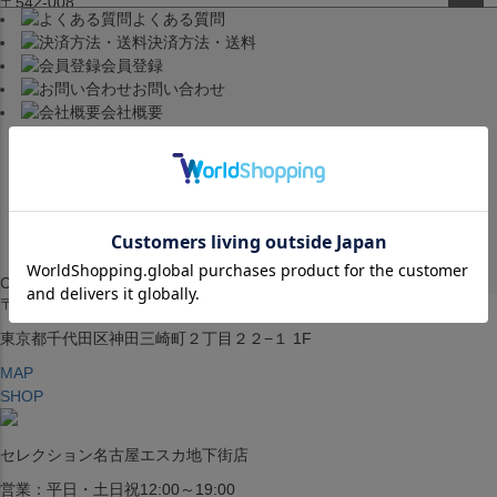
〒542-008
よくある質問
ペー
大阪府大阪市中央区西心斎橋1丁目6番14号
決済方法・送料
ジト
会員登録
ップ
TEL:06-4708-3300
お問い合わせ
へ
会社概要
MAP
SHOP
BLOG
JR水道橋駅西口店
営業：土・日・祝日のみ 12:00-18:00
Copyright © SELECTION All rights reserved.
〒101-0061
東京都千代田区神田三崎町２丁目２２−１ 1F
MAP
SHOP
セレクション名古屋エスカ地下街店
営業：平日・土日祝12:00～19:00