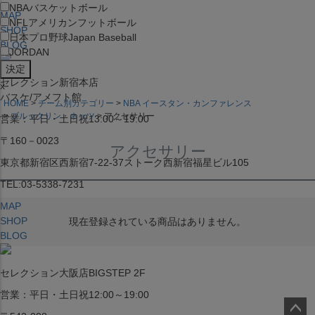
NBA
バスケットボール
MAP
NFL
アメリカンフットボール
SHOP
日本プロ野球
Japan Baseball
BLOG
JORDAN
セレクション新宿本店
x
バスケ/アメフト館
HOME
チーム別カテゴリー
NBA イースタン・カンファレンス
ブルックリン・ネッツ
アクセサリー
営業：平日・土日祝13:00～19:00
〒160－0023
アクセサリー
東京都新宿区西新宿7-22-37ストーク西新宿福星ビル105
TEL:03-5338-7231
MAP
SHOP
現在登録されている商品はありません。
BLOG
セレクション大阪店BIGSTEP 2F
営業：平日・土日祝12:00～19:00